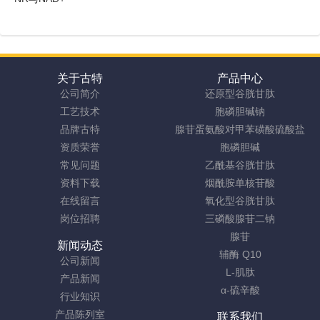
关于古特
产品中心
公司简介
还原型谷胱甘肽
工艺技术
胞磷胆碱钠
品牌古特
腺苷蛋氨酸对甲苯磺酸硫酸盐
资质荣誉
胞磷胆碱
常见问题
乙酰基谷胱甘肽
资料下载
烟酰胺单核苷酸
在线留言
氧化型谷胱甘肽
岗位招聘
三磷酸腺苷二钠
腺苷
新闻动态
辅酶 Q10
公司新闻
L-肌肽
产品新闻
α-硫辛酸
行业知识
产品陈列室
联系我们