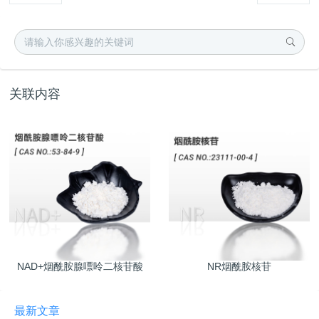
关联内容
NAD+烟酰胺腺嘌呤二核苷酸
NR烟酰胺核苷
最新文章