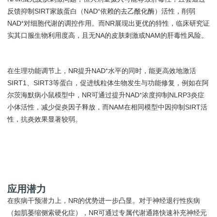
反馈抑制SIRT家族蛋白（NAD⁺依赖的去乙酰化酶）活性，削弱
NAD⁺对细胞代谢的调控作用。而NR展现出更优的特性，临床研究证
实其口服生物利用度高，且无NA的皮肤刺激或NAM的肝毒性风险。
在生理功能调节上，NR提升NAD⁺水平的同时，能更高效地激活
SIRT1、SIRT3等蛋白，促进线粒体生物发生与功能修复，例如在阿
尔茨海默病小鼠模型中，NR可通过提升NAD⁺浓度抑制NLRP3炎症
小体活性，减少促炎因子释放，而NAM在相同模型中因抑制SIRT活
性，抗炎效果显著较弱。
应用潜力
在疾病干预潜力上，NR的优势进一步凸显。对于神经退行性疾病
（如肌萎缩侧索硬化症），NR可通过专属代谢通路快速补充神经元