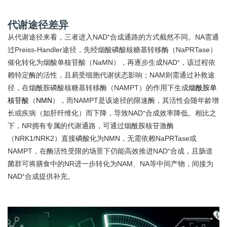
代谢途径差异
从代谢途径来看，三者进入NAD⁺合成通路的方式截然不同。NA需通
过Preiss-Handler途径，先经烟酸磷酸核糖基转移酶（NaPRTase）
催化转化为烟酸单核苷酸（NaMN），再逐步生成NAD⁺，该过程依
赖特定酶的活性，且易受细胞代谢状态影响；NAM则需通过补救途
径，在烟酰胺磷酸核糖基转移酶（NAMPT）的作用下生成
烟酰胺单
核苷酸
（
NMN
），而NAMPT是该途径的限速酶，其活性会随年龄增
长或疾病（如肝纤维化）而下降，导致NAD⁺合成效率降低。相比之
下，NR拥有专属的代谢通路，可通过烟酰胺核苷激酶
（NRK1/NRK2）直接磷酸化为NMN，无需依赖NaPRTase或
NAMPT，在酶活性受限的场景下仍能高效推进NAD⁺合成，且肠道
菌群可将膳食中的NR进一步转化为NAM、NA等中间产物，间接为
NAD⁺合成提供补充。