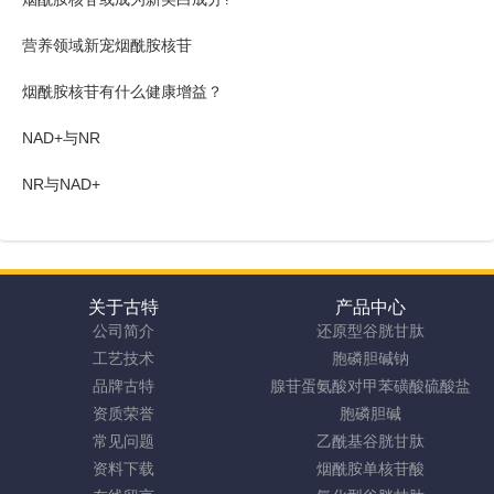
营养领域新宠烟酰胺核苷
烟酰胺核苷有什么健康增益？
NAD+与NR
NR与NAD+
关于古特
产品中心
公司简介
还原型谷胱甘肽
工艺技术
胞磷胆碱钠
品牌古特
腺苷蛋氨酸对甲苯磺酸硫酸盐
资质荣誉
胞磷胆碱
常见问题
乙酰基谷胱甘肽
资料下载
烟酰胺单核苷酸