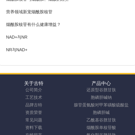
营养领域新宠烟酰胺核苷
烟酰胺核苷有什么健康增益？
NAD+与NR
NR与NAD+
关于古特
产品中心
公司简介
还原型谷胱甘肽
工艺技术
胞磷胆碱钠
品牌古特
腺苷蛋氨酸对甲苯磺酸硫酸盐
资质荣誉
胞磷胆碱
常见问题
乙酰基谷胱甘肽
资料下载
烟酰胺单核苷酸