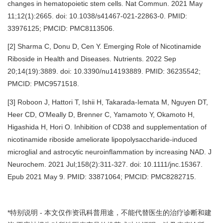
changes in hematopoietic stem cells. Nat Commun. 2021 May
11;12(1):2665. doi: 10.1038/s41467-021-22863-0. PMID:
33976125; PMCID: PMC8113506.
[2] Sharma C, Donu D, Cen Y. Emerging Role of Nicotinamide
Riboside in Health and Diseases. Nutrients. 2022 Sep
20;14(19):3889. doi: 10.3390/nu14193889. PMID: 36235542;
PMCID: PMC9571518.
[3] Roboon J, Hattori T, Ishii H, Takarada-Iemata M, Nguyen DT,
Heer CD, O'Meally D, Brenner C, Yamamoto Y, Okamoto H,
Higashida H, Hori O. Inhibition of CD38 and supplementation of
nicotinamide riboside ameliorate lipopolysaccharide-induced
microglial and astrocytic neuroinflammation by increasing NAD. J
Neurochem. 2021 Jul;158(2):311-327. doi: 10.1111/jnc.15367.
Epub 2021 May 9. PMID: 33871064; PMCID: PMC8282715.
*特别说明 - 本文仅作资讯科普用途，不能代替医生的治疗诊断和建