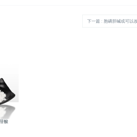
下一篇
: 胞磷胆碱或可以
核苷酸