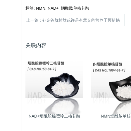
标签:
NMN
,
NAD+
,
烟酰胺单核苷酸
,
上一篇
: 补充谷胱甘肽或许是有意义的营养干预措施
关联内容
NAD+烟酰胺腺嘌呤二核苷酸
NMN烟酰胺单