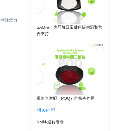
改善注意力
SAM-e：为肝脏日常健康提供温和营
养支持
吡咯喹啉醌（PQQ）的抗炎作用
相关内容
NMN-逆转衰老