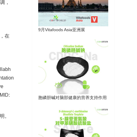
下调，
9月Vitafoods Asia亚洲展
，在
llabh
ntation
ve
PMID:
胞磷胆碱对脑部健康的营养支持作用
证明。