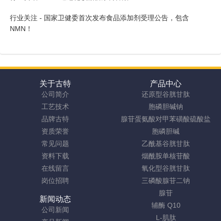
行业关注 - 国家卫健委首次发布食品添加剂受理公告，包含
NMN！
关于古特
产品中心
公司简介
还原型谷胱甘肽
工艺技术
胞磷胆碱钠
品牌古特
腺苷蛋氨酸对甲苯磺酸硫酸盐
资质荣誉
胞磷胆碱
常见问题
乙酰基谷胱甘肽
资料下载
烟酰胺单核苷酸
在线留言
氧化型谷胱甘肽
岗位招聘
三磷酸腺苷二钠
腺苷
新闻动态
辅酶 Q10
公司新闻
L-肌肽