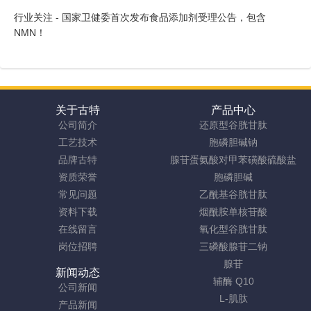
行业关注 - 国家卫健委首次发布食品添加剂受理公告，包含
NMN！
关于古特
产品中心
公司简介
还原型谷胱甘肽
工艺技术
胞磷胆碱钠
品牌古特
腺苷蛋氨酸对甲苯磺酸硫酸盐
资质荣誉
胞磷胆碱
常见问题
乙酰基谷胱甘肽
资料下载
烟酰胺单核苷酸
在线留言
氧化型谷胱甘肽
岗位招聘
三磷酸腺苷二钠
腺苷
新闻动态
辅酶 Q10
公司新闻
L-肌肽
产品新闻