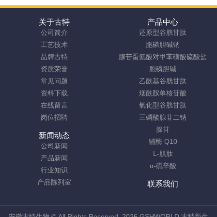
关于古特
产品中心
公司简介
还原型谷胱甘肽
工艺技术
胞磷胆碱钠
品牌古特
腺苷蛋氨酸对甲苯磺酸硫酸盐
资质荣誉
胞磷胆碱
常见问题
乙酰基谷胱甘肽
资料下载
烟酰胺单核苷酸
在线留言
氧化型谷胱甘肽
岗位招聘
三磷酸腺苷二钠
腺苷
新闻动态
辅酶 Q10
公司新闻
L-肌肽
产品新闻
α-硫辛酸
行业知识
产品陈列室
联系我们
安徽古特生物
© All Rights Reserved. 2026 GSHWORLD 古特新生