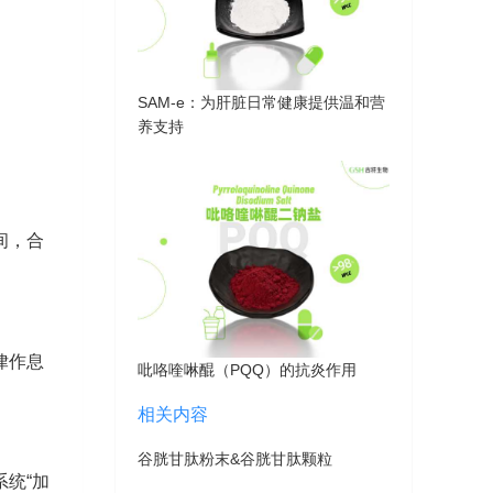
SAM-e：为肝脏日常健康提供温和营
养支持
间，合
律作息
吡咯喹啉醌（PQQ）的抗炎作用
相关内容
谷胱甘肽粉末&谷胱甘肽颗粒
统“加