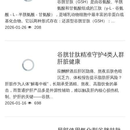
谷胱甘肽（GSH）是由谷氨酸、半胱
氨酸和甘氨酸组成的三肽（γ-L - 谷氨
酰 - L - 半胱氨酰 - 甘氨酸），是哺乳动物细胞中最丰富的非蛋白巯
基化合物。它以两种形式存在：还原型谷胱甘肽（GSH）：...
2026-01-26
208
谷胱甘肽精准守护4类人群
肝脏健康
应酬醉酒后肝区隐痛、熬夜后肤色暗
沉乏力、体检报告提示脂肪肝风险？
肝脏作为人体“解毒中枢”，长期承受酒精、熬夜、高脂饮食的暴
击，而普通护肝产品多是外源性辅助，难以触及肝内核心损伤机
制。护肝的关键——谷胱...
2026-01-16
698