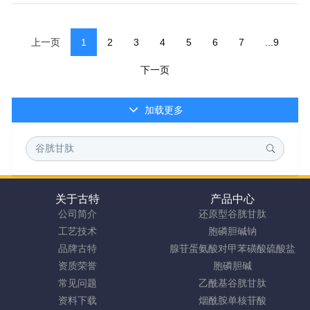
上一页
1
2
3
4
5
6
7
...9
下一页
加载更多
关于古特
产品中心
公司简介
还原型谷胱甘肽
工艺技术
胞磷胆碱钠
品牌古特
腺苷蛋氨酸对甲苯磺酸硫酸盐
资质荣誉
胞磷胆碱
常见问题
乙酰基谷胱甘肽
资料下载
烟酰胺单核苷酸