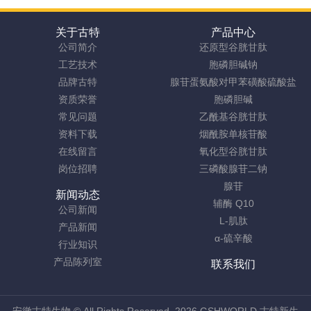
关于古特
产品中心
公司简介
还原型谷胱甘肽
工艺技术
胞磷胆碱钠
品牌古特
腺苷蛋氨酸对甲苯磺酸硫酸盐
资质荣誉
胞磷胆碱
常见问题
乙酰基谷胱甘肽
资料下载
烟酰胺单核苷酸
在线留言
氧化型谷胱甘肽
岗位招聘
三磷酸腺苷二钠
腺苷
新闻动态
辅酶 Q10
公司新闻
L-肌肽
产品新闻
α-硫辛酸
行业知识
产品陈列室
联系我们
安徽古特生物
© All Rights Reserved. 2026 GSHWORLD 古特新生