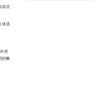
高其抗
立体选
定向突
同的酶