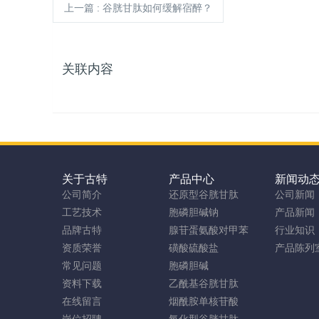
上一篇
: 谷胱甘肽如何缓解宿醉？
关联内容
关于古特
产品中心
新闻动
公司简介
还原型谷胱甘肽
公司新闻
工艺技术
胞磷胆碱钠
产品新闻
品牌古特
腺苷蛋氨酸对甲苯
行业知识
资质荣誉
磺酸硫酸盐
产品陈列
常见问题
胞磷胆碱
资料下载
乙酰基谷胱甘肽
在线留言
烟酰胺单核苷酸
岗位招聘
氧化型谷胱甘肽