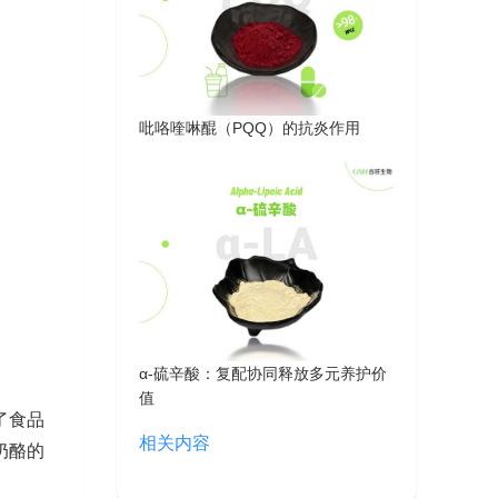
吡咯喹啉醌（PQQ）的抗炎作用
α-硫辛酸：复配协同释放多元养护价
值
了食品
相关内容
奶酪的