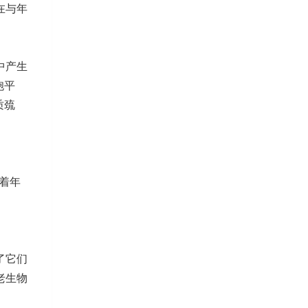
在与年
中产生
胞平
质巯
随着年
了它们
老生物