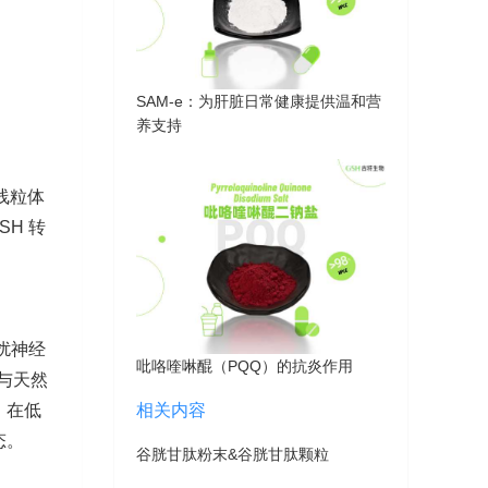
SAM-e：为肝脏日常健康提供温和营
养支持
。线粒体
H 转
扰神经
吡咯喹啉醌（PQQ）的抗炎作用
与天然
。在低
相关内容
态。
谷胱甘肽粉末&谷胱甘肽颗粒