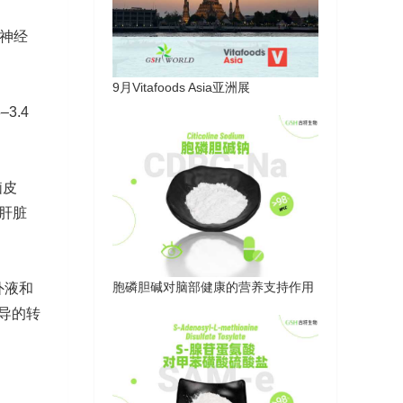
神经
9月Vitafoods Asia亚洲展
3.4
脑皮
和肝脏
胞磷胆碱对脑部健康的营养支持作用
外液和
介导的转