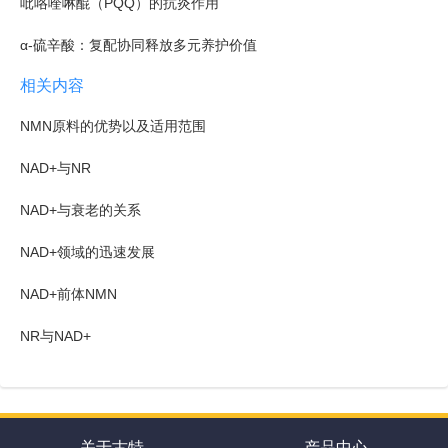
吡咯喹啉醌（PQQ）的抗炎作用
α-硫辛酸：复配协同释放多元养护价值
相关内容
NMN原料的优势以及适用范围
NAD+与NR
NAD+与衰老的关系
NAD+领域的迅速发展
NAD+前体NMN
NR与NAD+
关于古特
产品中心