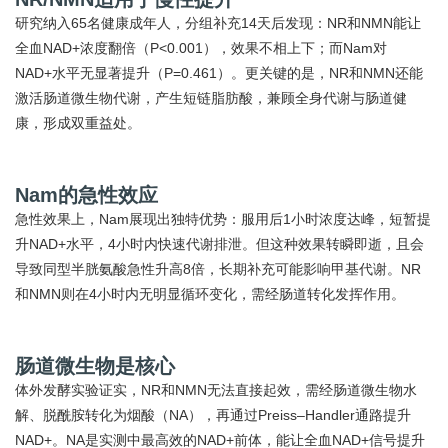
研究纳入65名健康成年人，分组补充14天后发现：NR和NMN能让
全血NAD+浓度翻倍（P<0.001），效果不相上下；而Nam对
NAD+水平无显著提升（P=0.461）。更关键的是，NR和NMN还能
激活肠道微生物代谢，产生短链脂肪酸，兼顾全身代谢与肠道健
康，形成双重益处。
Nam的急性效应
急性效果上，Nam展现出独特优势：服用后1小时浓度达峰，短暂提
升NAD+水平，4小时内快速代谢排泄。但这种效果转瞬即逝，且会
导致同型半胱氨酸急性升高8倍，长期补充可能影响甲基代谢。NR
和NMN则在4小时内无明显循环变化，需经肠道转化发挥作用。
肠道微生物是核心
体外发酵实验证实，NR和NMN无法直接起效，需经肠道微生物水
解、脱酰胺转化为烟酸（NA），再通过Preiss–Handler通路提升
NAD+。NA是实测中最高效的NAD+前体，能让全血NAD+信号提升