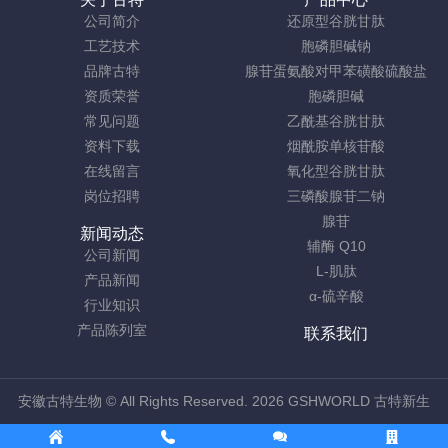
公司简介
还原型谷胱甘肽
工艺技术
胞磷胆碱钠
品牌古特
腺苷蛋氨酸对甲苯磺酸硫酸盐
资质荣誉
胞磷胆碱
常见问题
乙酰基谷胱甘肽
资料下载
烟酰胺单核苷酸
在线留言
氧化型谷胱甘肽
岗位招聘
三磷酸腺苷二钠
腺苷
新闻动态
辅酶 Q10
公司新闻
L-肌肽
产品新闻
α-硫辛酸
行业知识
产品陈列室
联系我们
安徽古特生物
© All Rights Reserved. 2026 GSHWORLD 古特新生