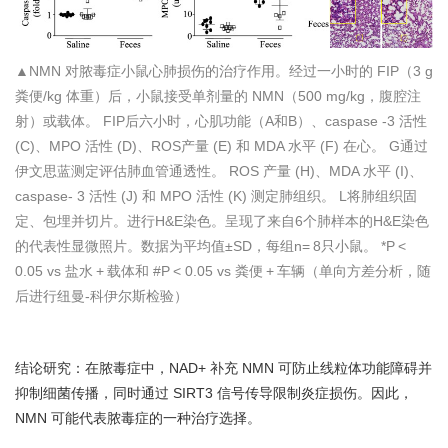
▲NMN 对脓毒症小鼠心肺损伤的治疗作用。经过一小时的 FIP（3 g
粪便/kg 体重）后，小鼠接受单剂量的 NMN（500 mg/kg，腹腔注
射）或载体。 FIP后六小时，心肌功能（A和B）、caspase -3 活性
(C)、MPO 活性 (D)、ROS产量 (E) 和 MDA 水平 (F) 在心。 G通过
伊文思蓝测定评估肺血管通透性。 ROS 产量 (H)、MDA 水平 (I)、
caspase- 3 活性 (J) 和 MPO 活性 (K) 测定肺组织。 L将肺组织固
定、包埋并切片。进行H&E染色。呈现了来自6个肺样本的H&E染色
的代表性显微照片。数据为平均值±SD，每组n= 8只小鼠。 *P <
0.05 vs 盐水 + 载体和 #P < 0.05 vs 粪便 + 车辆（单向方差分析，随
后进行纽曼-科伊尔斯检验）
结论研究：在脓毒症中，NAD+ 补充 NMN 可防止线粒体功能障碍并
抑制细菌传播，同时通过 SIRT3 信号传导限制炎症损伤。因此，
NMN 可能代表脓毒症的一种治疗选择。