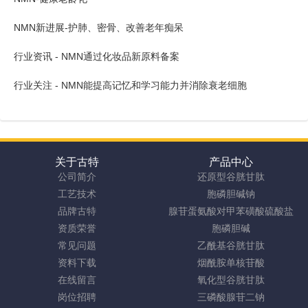
NMN新进展-护肺、密骨、改善老年痴呆
行业资讯 - NMN通过化妆品新原料备案
行业关注 - NMN能提高记忆和学习能力并消除衰老细胞
关于古特
产品中心
公司简介
还原型谷胱甘肽
工艺技术
胞磷胆碱钠
品牌古特
腺苷蛋氨酸对甲苯磺酸硫酸盐
资质荣誉
胞磷胆碱
常见问题
乙酰基谷胱甘肽
资料下载
烟酰胺单核苷酸
在线留言
氧化型谷胱甘肽
岗位招聘
三磷酸腺苷二钠