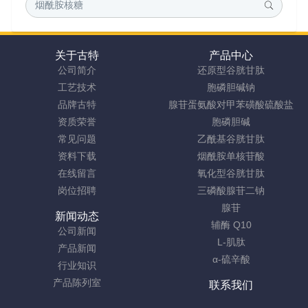
关于古特
产品中心
公司简介
还原型谷胱甘肽
工艺技术
胞磷胆碱钠
品牌古特
腺苷蛋氨酸对甲苯磺酸硫酸盐
资质荣誉
胞磷胆碱
常见问题
乙酰基谷胱甘肽
资料下载
烟酰胺单核苷酸
在线留言
氧化型谷胱甘肽
岗位招聘
三磷酸腺苷二钠
腺苷
新闻动态
辅酶 Q10
公司新闻
L-肌肽
产品新闻
α-硫辛酸
行业知识
产品陈列室
联系我们