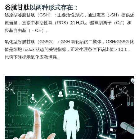
谷胱甘肽
以两种形式存在：
还原型谷胱甘肽
（GSH）：主要活性形式，通过巯基（-SH）提供还
原当量，直接中和活性氧（ROS）如 H₂O₂、超氧阴离子（O₂⁻）和
羟基自由基（・OH）。
氧化型谷胱甘肽
（GSSG）：GSH 氧化后的二聚体，GSH/GSSG 比
值是细胞 redox 状态的关键指标，正常生理条件下该比值＞10:1，
比值下降提示氧化应激增强。