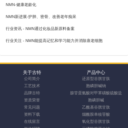
NMN-健康老龄化
NMN新进展-护肺、密骨、改善老年痴呆
行业资讯 - NMN通过化妆品新原料备案
行业关注 - NMN能提高记忆和学习能力并消除衰老细胞
关于古特
产品中心
公司简介
还原型谷胱甘肽
工艺技术
胞磷胆碱钠
品牌古特
腺苷蛋氨酸对甲苯磺酸硫酸盐
资质荣誉
胞磷胆碱
常见问题
乙酰基谷胱甘肽
资料下载
烟酰胺单核苷酸
在线留言
氧化型谷胱甘肽