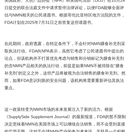
美国政府、天然产品协会（NPA）和美国司法部（DOJ）在10月24
日提交的联合法庭文件中请求暂停法律诉讼，以便FDA能够全面评
估与NMN相关的公民请愿书。根据哥伦比亚特区地方法院的文件，
FDA计划在2025年7月31日之前答复这些请愿书。
在此期间，政府透露，在特定条件下，不会针对NMN膳食补充剂采
取执法行动。FDA向NPA表示，虽然它考虑了公民请愿书中提出的
论点，但该机构并不打算优先考虑与销售和分销标记为膳食补充剂
的含NMN产品相关的执法行动，前提是如果NMN不被排除在“膳食
补充剂”的定义之外，这些产品将被视为合法销售的膳食补充剂。然
而，如果FDA意识到新的安全问题，该机构将需要重新评估其执法
重点。
这一政策转变为NMN市场的未来发展注入了新的活力。根据
《SupplySide Supplement Journal》的最新报道，FDA的暂不限制
决定意味着NMN在美国市场上可以继续合法销售，而不会受到直接
的监管干预。这对于全球NMN产业的参与者来说，无疑是一个积极