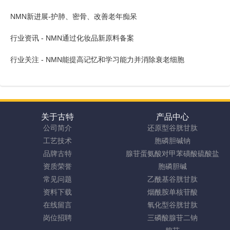
NMN新进展-护肺、密骨、改善老年痴呆
行业资讯 - NMN通过化妆品新原料备案
行业关注 - NMN能提高记忆和学习能力并消除衰老细胞
关于古特
产品中心
公司简介
还原型谷胱甘肽
工艺技术
胞磷胆碱钠
品牌古特
腺苷蛋氨酸对甲苯磺酸硫酸盐
资质荣誉
胞磷胆碱
常见问题
乙酰基谷胱甘肽
资料下载
烟酰胺单核苷酸
在线留言
氧化型谷胱甘肽
岗位招聘
三磷酸腺苷二钠