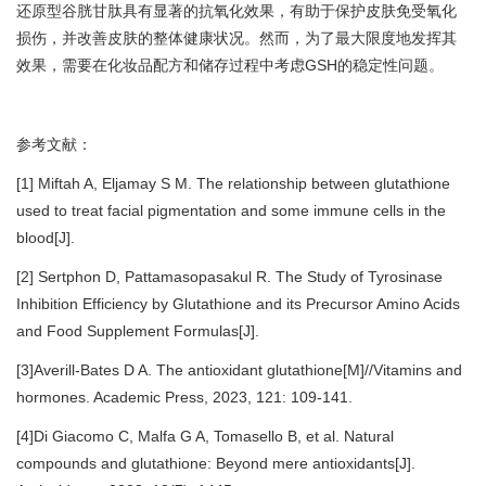
还原型谷胱甘肽具有显著的抗氧化效果，有助于保护皮肤免受氧化
损伤，并改善皮肤的整体健康状况。然而，为了最大限度地发挥其
效果，需要在化妆品配方和储存过程中考虑GSH的稳定性问题。
参考文献：
[1] Miftah A, Eljamay S M. The relationship between glutathione
used to treat facial pigmentation and some immune cells in the
blood[J].
[2] Sertphon D, Pattamasopasakul R. The Study of Tyrosinase
Inhibition Efficiency by Glutathione and its Precursor Amino Acids
and Food Supplement Formulas[J].
[3]Averill-Bates D A. The antioxidant glutathione[M]//Vitamins and
hormones. Academic Press, 2023, 121: 109-141.
[4]Di Giacomo C, Malfa G A, Tomasello B, et al. Natural
compounds and glutathione: Beyond mere antioxidants[J].