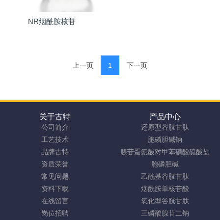
NR烟酰胺核苷
上一页
1
下一页
关于古特
产品中心
公司简介
还原型谷胱甘肽
工艺技术
胞磷胆碱钠
品牌古特
腺苷蛋氨酸对甲苯磺酸硫酸盐
资质荣誉
胞磷胆碱
常见问题
乙酰基谷胱甘肽
资料下载
烟酰胺单核苷酸
在线留言
氧化型谷胱甘肽
岗位招聘
三磷酸腺苷二钠