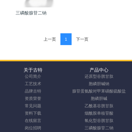
三磷酸腺苷二钠
上一页
1
下一页
关于古特
产品中心
公司简介
还原型谷胱甘肽
工艺技术
胞磷胆碱钠
品牌古特
腺苷蛋氨酸对甲苯磺酸硫酸盐
资质荣誉
胞磷胆碱
常见问题
乙酰基谷胱甘肽
资料下载
烟酰胺单核苷酸
在线留言
氧化型谷胱甘肽
岗位招聘
三磷酸腺苷二钠