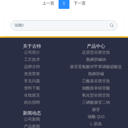
上一页
1
下一页
关于古特
产品中心
公司简介
还原型谷胱甘肽
工艺技术
胞磷胆碱钠
品牌古特
腺苷蛋氨酸对甲苯磺酸硫酸盐
资质荣誉
胞磷胆碱
常见问题
乙酰基谷胱甘肽
资料下载
烟酰胺单核苷酸
在线留言
氧化型谷胱甘肽
岗位招聘
三磷酸腺苷二钠
腺苷
新闻动态
辅酶 Q10
公司新闻
L-肌肽
产品新闻