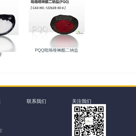
PQQ吡咯喹啉醌二钠盐
苷
态
联系我们
关注我们
室