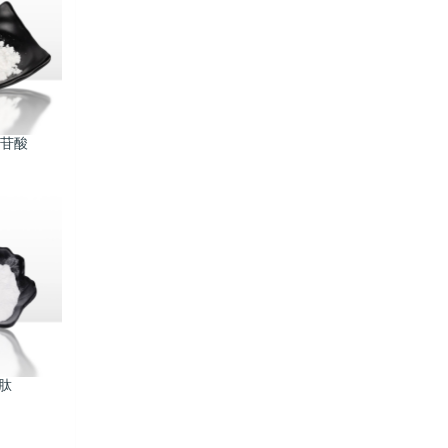
核苷酸
肽