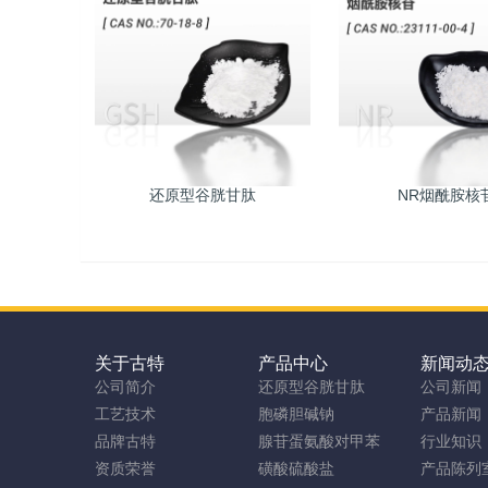
还原型谷胱甘肽
NR烟酰胺核
关于古特
产品中心
新闻动
公司简介
还原型谷胱甘肽
公司新闻
工艺技术
胞磷胆碱钠
产品新闻
品牌古特
腺苷蛋氨酸对甲苯
行业知识
资质荣誉
磺酸硫酸盐
产品陈列