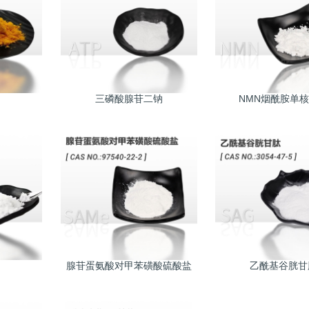
三磷酸腺苷二钠
NMN烟酰胺单
腺苷蛋氨酸对甲苯磺酸硫酸盐
乙酰基谷胱甘