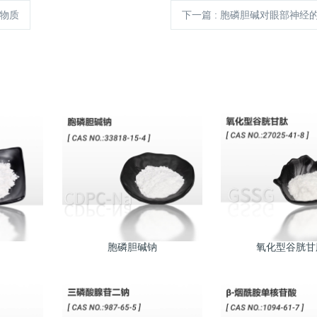
力物质
下一篇
: 胞磷胆碱对眼部神经
胞磷胆碱钠
氧化型谷胱甘