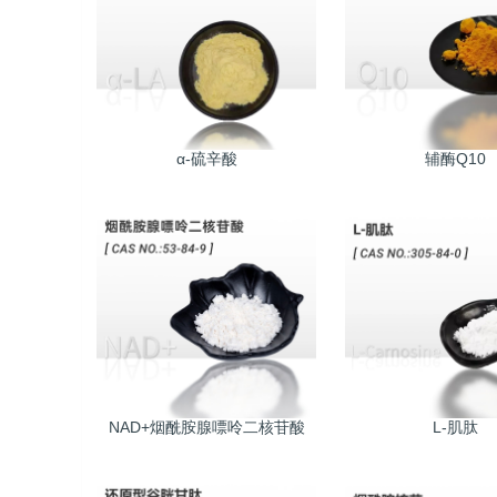
α-硫辛酸
辅酶Q10
NAD+烟酰胺腺嘌呤二核苷酸
L-肌肽