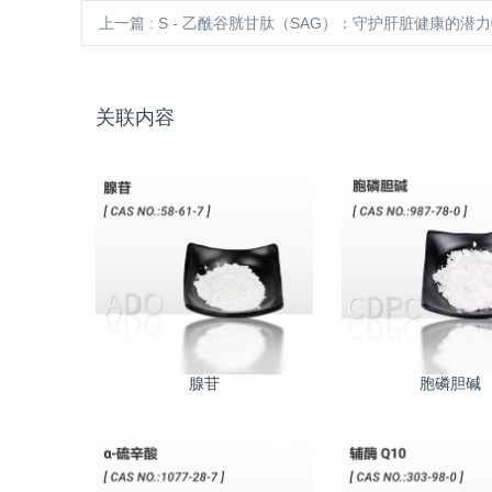
上一篇
: S - 乙酰谷胱甘肽（SAG）：守护肝脏健康的潜
关联内容
腺苷
胞磷胆碱