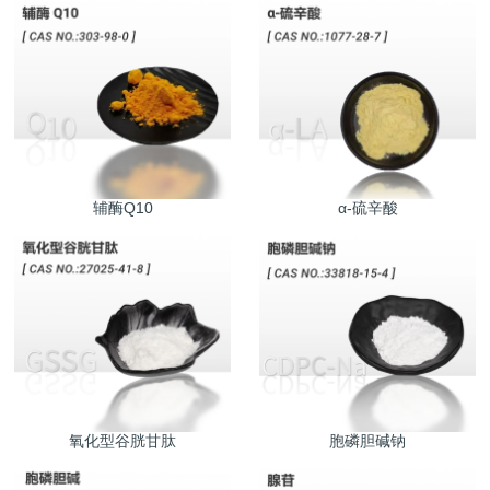
辅酶Q10
α-硫辛酸
氧化型谷胱甘肽
胞磷胆碱钠