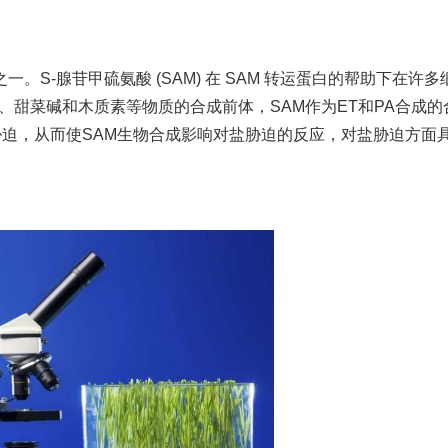
S-腺苷甲硫氨酸 (SAM) 在 SAM 转运蛋白的帮助下在许多
PA)、甜菜碱和木质素等物质的合成前体，SAM作为ET和PA合成
胁迫，从而使SAM生物合成影响对盐胁迫的反应，对盐胁迫方面