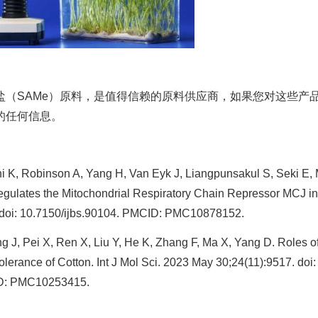
盐（SAMe）原料，是值得信赖的原料供应商，如果您对这些产
的任何信息。
ni K, Robinson A, Yang H, Van Eyk J, Liangpunsakul S, Seki E,
gulates the Mitochondrial Respiratory Chain Repressor MCJ in
7. doi: 10.7150/ijbs.90104. PMCID: PMC10878152.
g J, Pei X, Ren X, Liu Y, He K, Zhang F, Ma X, Yang D. Roles o
olerance of Cotton. Int J Mol Sci. 2023 May 30;24(11):9517. doi:
ID: PMC10253415.