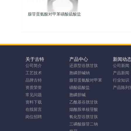
腺苷蛋氨酸对甲苯磺酸硫酸盐
关于古特
产品中心
新闻动
公司简介
还原型谷胱甘肽
公司新闻
工艺技术
胞磷胆碱钠
产品新闻
品牌古特
腺苷蛋氨酸对甲苯
行业知识
资质荣誉
磺酸硫酸盐
产品陈列
常见问题
胞磷胆碱
资料下载
乙酰基谷胱甘肽
在线留言
烟酰胺单核苷酸
岗位招聘
氧化型谷胱甘肽
三磷酸腺苷二钠