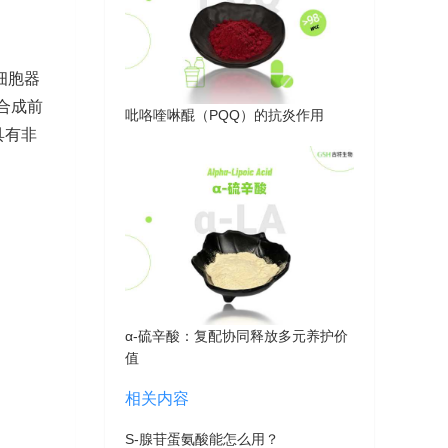
细胞器
的合成前
吡咯喹啉醌（PQQ）的抗炎作用
具有非
α-硫辛酸：复配协同释放多元养护价
值
相关内容
S-腺苷蛋氨酸能怎么用？