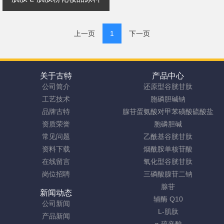
上一页
1
下一页
关于古特
产品中心
公司简介
还原型谷胱甘肽
工艺技术
胞磷胆碱钠
品牌古特
腺苷蛋氨酸对甲苯磺酸硫酸盐
资质荣誉
胞磷胆碱
常见问题
乙酰基谷胱甘肽
资料下载
烟酰胺单核苷酸
在线留言
氧化型谷胱甘肽
岗位招聘
三磷酸腺苷二钠
腺苷
新闻动态
辅酶 Q10
公司新闻
L-肌肽
产品新闻
α-硫辛酸