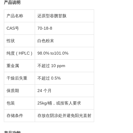
产品说明
产品名称
还原型
谷胱甘肽
CAS号
70-18-8
性状
白色粉末
纯度 ( HPLC )
98.0% to101.0%
重金属
不超过 10 ppm
干燥后失重
不超过 0.5%
保质期
24 个月
包装
25kg/桶，或按客人要求
存储条件
存放在阴凉处并避免阳光直射
产品功能