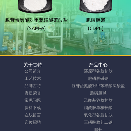
关于古特
产品中心
公司简介
还原型谷胱甘肽
工艺技术
胞磷胆碱钠
品牌古特
腺苷蛋氨酸对甲苯磺酸硫酸盐
资质荣誉
胞磷胆碱
常见问题
乙酰基谷胱甘肽
资料下载
烟酰胺单核苷酸
在线留言
氧化型谷胱甘肽
岗位招聘
三磷酸腺苷二钠
腺苷