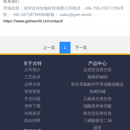
联系我们
市场总部：深圳古特生物科技有限公司电话：+86-755-23577295手
机： +86-18718790084邮箱： sales@gsh-world....
https://www.gshworld.cn/contact/
上一页
1
下一页
关于古特
产品中心
公司简介
还原型谷胱甘肽
工艺技术
胞磷胆碱钠
品牌古特
腺苷蛋氨酸对甲苯磺酸硫酸盐
资质荣誉
胞磷胆碱
常见问题
乙酰基谷胱甘肽
资料下载
烟酰胺单核苷酸
在线留言
氧化型谷胱甘肽
岗位招聘
三磷酸腺苷二钠
腺苷