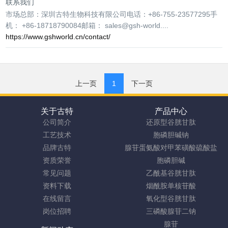
联系我们
市场总部：深圳古特生物科技有限公司电话：+86-755-23577295手
机： +86-18718790084邮箱： sales@gsh-world....
https://www.gshworld.cn/contact/
上一页
1
下一页
关于古特
产品中心
公司简介
还原型谷胱甘肽
工艺技术
胞磷胆碱钠
品牌古特
腺苷蛋氨酸对甲苯磺酸硫酸盐
资质荣誉
胞磷胆碱
常见问题
乙酰基谷胱甘肽
资料下载
烟酰胺单核苷酸
在线留言
氧化型谷胱甘肽
岗位招聘
三磷酸腺苷二钠
腺苷