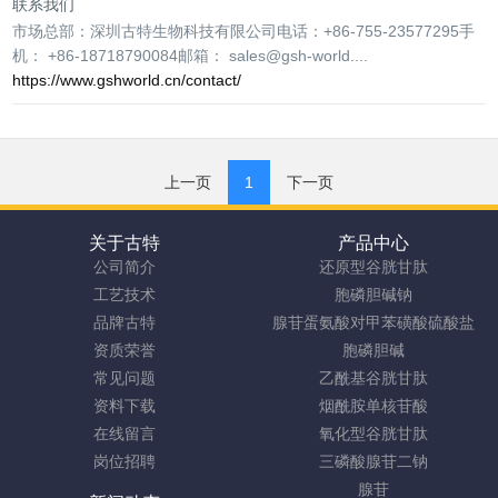
联系我们
市场总部：深圳古特生物科技有限公司电话：+86-755-23577295手
机： +86-18718790084邮箱： sales@gsh-world....
https://www.gshworld.cn/contact/
上一页
1
下一页
关于古特
产品中心
公司简介
还原型谷胱甘肽
工艺技术
胞磷胆碱钠
品牌古特
腺苷蛋氨酸对甲苯磺酸硫酸盐
资质荣誉
胞磷胆碱
常见问题
乙酰基谷胱甘肽
资料下载
烟酰胺单核苷酸
在线留言
氧化型谷胱甘肽
岗位招聘
三磷酸腺苷二钠
腺苷