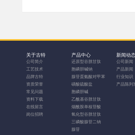
关于古特
产品中心
新闻动
公司简介
还原型谷胱甘肽
公司新闻
工艺技术
胞磷胆碱钠
产品新闻
品牌古特
腺苷蛋氨酸对甲苯
行业知识
资质荣誉
磺酸硫酸盐
产品陈列
常见问题
胞磷胆碱
资料下载
乙酰基谷胱甘肽
在线留言
烟酰胺单核苷酸
岗位招聘
氧化型谷胱甘肽
三磷酸腺苷二钠
腺苷