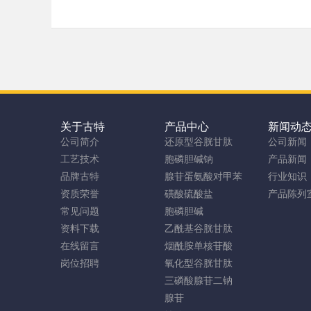
关于古特
产品中心
新闻动
公司简介
还原型谷胱甘肽
公司新闻
工艺技术
胞磷胆碱钠
产品新闻
品牌古特
腺苷蛋氨酸对甲苯
行业知识
资质荣誉
磺酸硫酸盐
产品陈列
常见问题
胞磷胆碱
资料下载
乙酰基谷胱甘肽
在线留言
烟酰胺单核苷酸
岗位招聘
氧化型谷胱甘肽
三磷酸腺苷二钠
腺苷