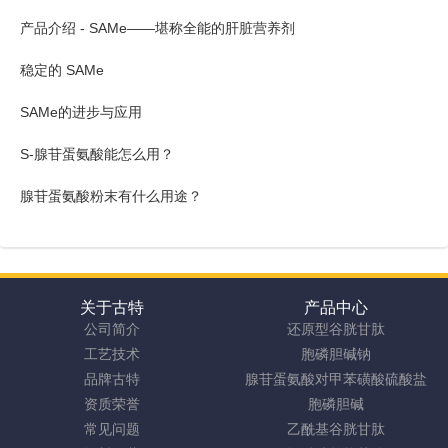
产品介绍 - SAMe——堪称全能的肝脏营养剂
稳定的 SAMe
SAMe的进步与应用
S-腺苷蛋氨酸能怎么用？
腺苷蛋氨酸粉末有什么用途？
关于古特
产品中心
公司简介
还原型谷胱甘肽
工艺技术
胞磷胆碱钠
品牌古特
腺苷蛋氨酸对甲苯磺酸硫酸盐
资质荣誉
胞磷胆碱
常见问题
乙酰基谷胱甘肽