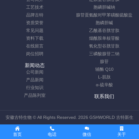
工艺技术
胞磷胆碱钠
品牌古特
腺苷蛋氨酸对甲苯磺酸硫酸盐
资质荣誉
胞磷胆碱
常见问题
乙酰基谷胱甘肽
资料下载
烟酰胺单核苷酸
在线留言
氧化型谷胱甘肽
岗位招聘
三磷酸腺苷二钠
腺苷
新闻动态
辅酶 Q10
公司新闻
L-肌肽
产品新闻
α-硫辛酸
行业知识
产品陈列室
联系我们
安徽古特生物
© All Rights Reserved. 2026 GSHWORLD 古特新生
首页
电话
微信
关于