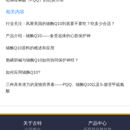
吡咯喹啉醌（PQQ）的抗炎作用
相关内容
行业关注 - 风靡美国的辅酶Q10到底要不要吃？吃多少合适？
产品介绍 - 辅酶Q10——备受追捧的心脏保护神
辅酶Q10原料的概述和应用
胞磷胆碱与辅酶Q10如何协同保护神经？
如何应用辅酶Q10?
三种具有潜力的宠物营养素——PQQ、辅酶Q10以及S-腺苷甲硫氨
酸
关于古特
产品中心
公司简介
还原型谷胱甘肽