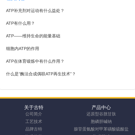
ATP补充剂对运动有什么益处？
ATP有什么用？
ATP——维持生命的能量基础
细胞内ATP的作用
ATP在体育锻炼中有什么作用？
什么是“酶法合成偶联ATP再生技术”？
关于古特
产品中心
公司简介
还原型谷胱甘肽
工艺技术
胞磷胆碱钠
品牌古特
腺苷蛋氨酸对甲苯磺酸硫酸盐